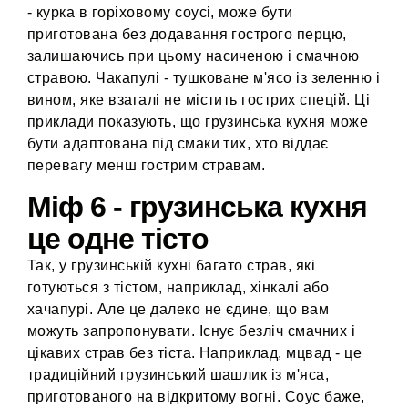
- курка в горіховому соусі, може бути
приготована без додавання гострого перцю,
залишаючись при цьому насиченою і смачною
стравою. Чакапулі - тушковане м'ясо із зеленню і
вином, яке взагалі не містить гострих спецій. Ці
приклади показують, що грузинська кухня може
бути адаптована під смаки тих, хто віддає
перевагу менш гострим стравам.
Міф 6 - грузинська кухня
це одне тісто
Так, у грузинській кухні багато страв, які
готуються з тістом, наприклад, хінкалі або
хачапурі. Але це далеко не єдине, що вам
можуть запропонувати. Існує безліч смачних і
цікавих страв без тіста. Наприклад, мцвад - це
традиційний грузинський шашлик із м'яса,
приготованого на відкритому вогні. Соус баже,