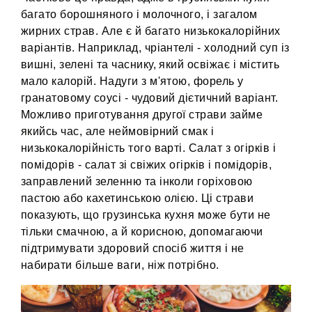
багато борошняного і молочного, і загалом
жирних страв. Але є й багато низькокалорійних
варіантів. Наприклад, чріантелі - холодний суп із
вишні, зелені та часнику, який освіжає і містить
мало калорій. Надуги з м'ятою, форель у
гранатовому соусі - чудовий дієтичний варіант.
Можливо приготування другої страви займе
якийсь час, але неймовірний смак і
низькокалорійність того варті. Салат з огірків і
помідорів - салат зі свіжих огірків і помідорів,
заправлений зеленню та інколи горіховою
пастою або кахетинською олією. Ці страви
показують, що грузинська кухня може бути не
тільки смачною, а й корисною, допомагаючи
підтримувати здоровий спосіб життя і не
набирати більше ваги, ніж потрібно.