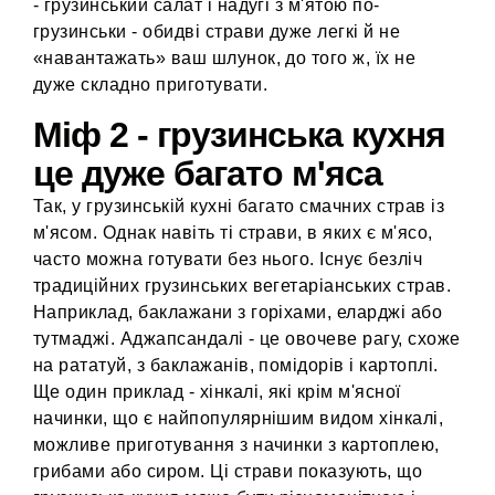
- грузинський салат і надугі з м'ятою по-
грузинськи - обидві страви дуже легкі й не
«навантажать» ваш шлунок, до того ж, їх не
дуже складно приготувати.
Міф 2 - грузинська кухня
це дуже багато м'яса
Так, у грузинській кухні багато смачних страв із
м'ясом. Однак навіть ті страви, в яких є м'ясо,
часто можна готувати без нього. Існує безліч
традиційних грузинських вегетаріанських страв.
Наприклад, баклажани з горіхами, еларджі або
тутмаджі. Аджапсандалі - це овочеве рагу, схоже
на рататуй, з баклажанів, помідорів і картоплі.
Ще один приклад - хінкалі, які крім м'ясної
начинки, що є найпопулярнішим видом хінкалі,
можливе приготування з начинки з картоплею,
грибами або сиром. Ці страви показують, що