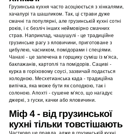
Грузинська кухня часто асоціюється з хінкалями,
хачапурі та шашликом. Так, ці страви дуже
смачні та популярні, але грузинській кухні сотні
років, і є безліч інших неймовірно смачних
страв. Наприклад, чашушулі - це традиційне
грузинське рагу з яловичини, приготоване з
цибулею, часником, помідорами і спеціями.
Чанахі - це запечена в горщику суміш із м'яса,
баклажанів, картоплі та помідорів. Сациві -
курка в горіховому соусі, зазвичай подається
холодною. Месхетианська када - традиційна
випічка, яка може бути як солодкою, так і
солоною. Апохті - сушене м'ясо, що нагадує
джеркі, з гуски, качки або яловичини.
Міф 4 - від грузинської
кухні тільки товстішають
Частково це правда, адже в грузинській кухні