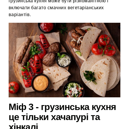
грузинська кухня може бути різноманітною і
включати багато смачних вегетаріанських
варіантів.
Міф 3 - грузинська кухня
це тільки хачапурі та
хінкалі