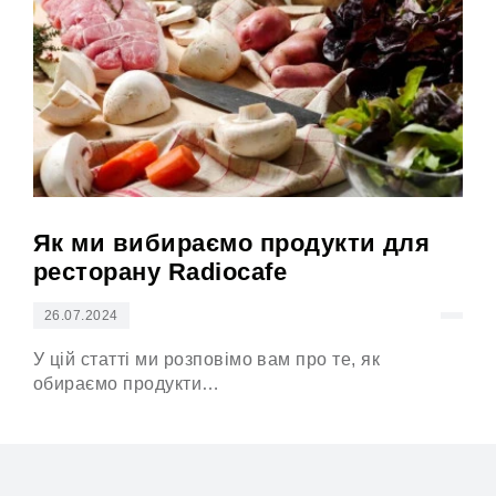
Як ми вибираємо продукти для
Ос
ресторану Radiocafe
26.07.2024
26
У цій статті ми розповімо вам про те, як
Тбі
обираємо продукти…
дня