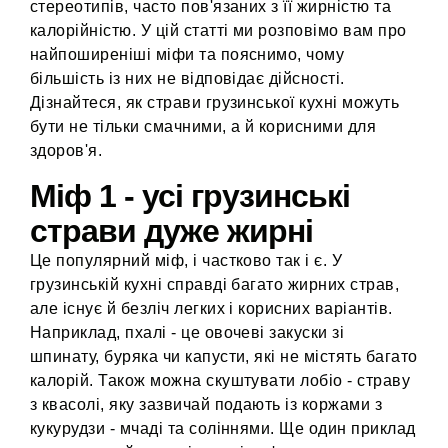
стереотипів, часто пов'язаних з її жирністю та
калорійністю. У цій статті ми розповімо вам про
найпоширеніші міфи та пояснимо, чому
більшість із них не відповідає дійсності.
Дізнайтеся, як страви грузинської кухні можуть
бути не тільки смачними, а й корисними для
здоров'я.
Міф 1 - усі грузинські
страви дуже жирні
Це популярний міф, і частково так і є. У
грузинській кухні справді багато жирних страв,
але існує й безліч легких і корисних варіантів.
Наприклад, пхалі - це овочеві закуски зі
шпинату, буряка чи капусти, які не містять багато
калорій. Також можна скуштувати лобіо - страву
з квасолі, яку зазвичай подають із коржами з
кукурудзи - мчаді та соліннями. Ще один приклад