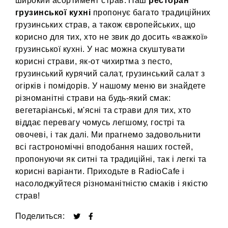
широкий асортимент страв. Наш
ресторан
грузинської кухні
пропонує багато традиційних
грузинських страв, а також європейських, що
корисно для тих, хто не звик до досить «важкої»
грузинської кухні. У нас можна скуштувати
корисні страви, як-от чихиртма з песто,
грузинський курячий салат, грузинський салат з
огірків і помідорів. У нашому меню ви знайдете
різноманітні страви на будь-який смак:
вегетаріанські, м'ясні та страви для тих, хто
віддає перевагу чомусь легшому, гострі та
овочеві, і так далі. Ми прагнемо задовольнити
всі гастрономічні вподобання наших гостей,
пропонуючи як ситні та традиційні, так і легкі та
корисні варіанти. Приходьте в RadioCafe і
насолоджуйтеся різноманітністю смаків і якістю
страв!
Поделиться: