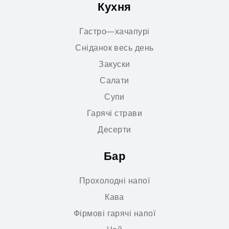
Кухня
Гастро—хачапурі
Сніданок весь день
Закуски
Салати
Супи
Гарячі страви
Десерти
Бар
Прохолодні напої
Кава
Фірмові гарячі напої