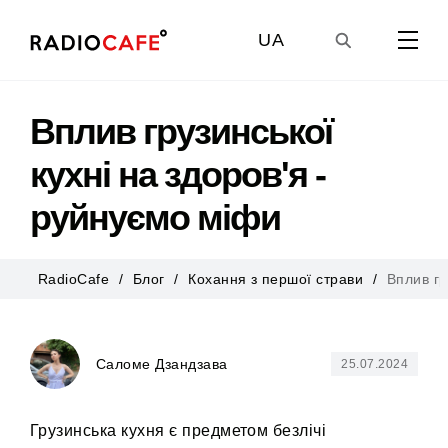
UA
GE
Вплив грузинської
кухні на здоров'я -
EN
руйнуємо міфи
RU
RadioCafe
Блог
Кохання з першої страви
Вплив гр
Саломе Дзандзава
25.07.2024
Грузинська кухня є предметом безлічі