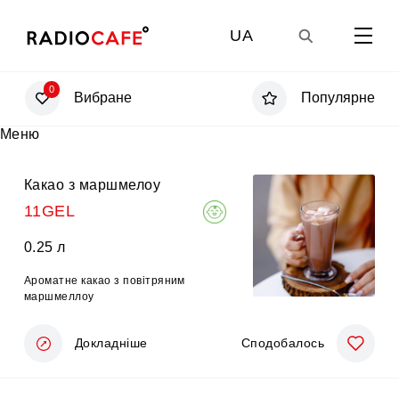
UA
0
Вибране
Популярне
GE
Меню
EN
Какао з маршмелоу
11GEL
RU
0.25 л
Ароматне какао з повітряним
маршмеллоу
Докладніше
Сподобалось