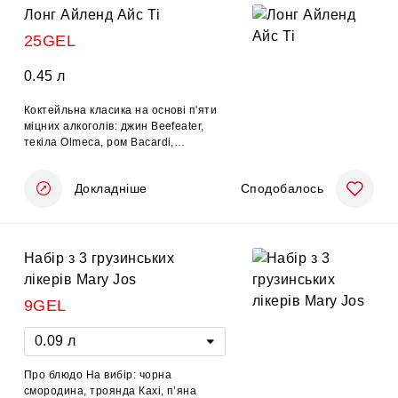
Лонг Айленд Айс Ті
25GEL
0.45 л
Коктейльна класика на основі п'яти
міцних алкоголів: джин Beefeater,
текіла Olmeca, ром Bacardi,
апельсиновий лікер Triple sec і
горілка
Докладніше
Сподобалось
Набір з 3 грузинських
лікерів Mary Jos
9GEL
0.09 л
Про блюдо На вибір: чорна
смородина, троянда Кахі, п’яна