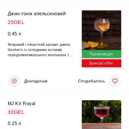
Джин-тонік апельсиновий
23GEL
0.45 л
Яскравий і пікантний аромат джину
Gordon's із солодкими нотками
Промоакція
середземноморського апельсина та
пряних трав. Має довгий післясмак,
Special offer
що створює літній настрій.
Докладніше
Сподобалось
MJ Kir Royal
10GEL
0.15 л