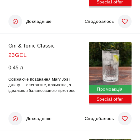
Special offer
Докладніше
Сподобалось
Gin & Tonic Classic
23GEL
0.45 л
Освіжаюче поєднання Mary Jos і
джину — елегантне, ароматне, з
Промоакція
ідеально збалансованою гіркотою.
Special offer
Докладніше
Сподобалось