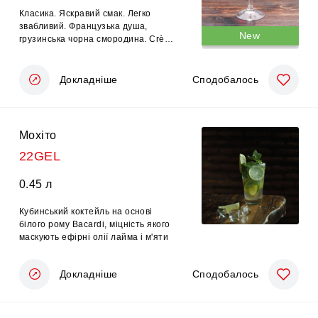
Класика. Яскравий смак. Легко
звабливий. Французька душа,
New
грузинська чорна смородина. Crème
de Cassis від Mary Jos + ігристе вино
Докладніше
Сподобалось
Мохіто
22GEL
0.45 л
Кубинський коктейль на основі
білого рому Bacardi, міцність якого
маскують ефірні олії лайма і м'яти
Докладніше
Сподобалось