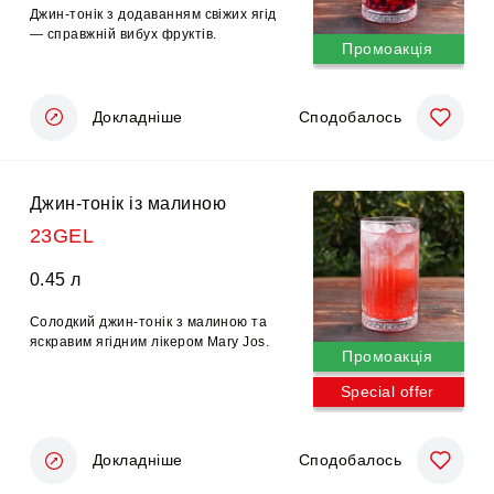
Джин-тонік з додаванням свіжих ягід
— справжній вибух фруктів.
Промоакція
Докладніше
Сподобалось
Джин-тонік із малиною
23GEL
0.45 л
Солодкий джин-тонік з малиною та
яскравим ягідним лікером Mary Jos.
Промоакція
Special offer
Докладніше
Сподобалось