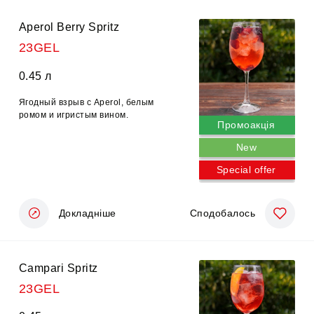
Aperol Berry Spritz
23GEL
0.45 л
Ягодный взрыв с Aperol, белым
ромом и игристым вином.
Промоакція
New
Special offer
Докладніше
Сподобалось
Campari Spritz
23GEL