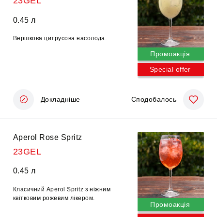
23GEL
0.45 л
Вершкова цитрусова насолода.
Промоакція
Special offer
Докладніше
Сподобалось
Aperol Rose Spritz
23GEL
0.45 л
Класичний Aperol Spritz з ніжним
квітковим рожевим лікером.
Промоакція