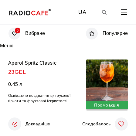
UA
0
Вибране
Популярне
GE
Меню
EN
Aperol Spritz Classic
23GEL
RU
0.45 л
Освіжаюче поєднання цитрусової
гіркоти та фруктової іскристості.
Промоакція
Докладніше
Сподобалось