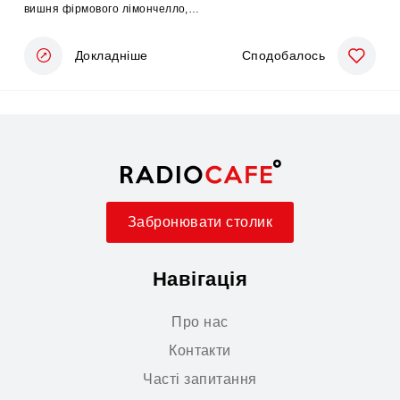
вишня фірмового лімончелло,
гранат, вершковий лімончелло.
Лікери Mary Jos також доступні для
Докладніше
Сподобалось
придбання в пляшках.
Забронювати столик
Навігація
Про нас
Контакти
Часті запитання