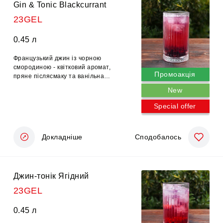
Gin & Tonic Blackcurrant
23GEL
0.45 л
Французький джин із чорною
смородиною - квітковий аромат,
Промоакція
пряне післясмаку та ванільна
солодкість.
New
Special offer
Докладніше
Сподобалось
Джин-тонік Ягідний
23GEL
0.45 л