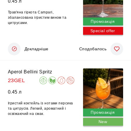
0.45 л
Трав'яна гіркота Campari,
збалансована ігристим вином та
Промоакція
цитрусами.
Special offer
Докладніше
Сподобалось
Aperol Bellini Spritz
23GEL
0.45 л
Ігристий коктейль із нотами персика
та цитрусів. Легкий, ароматний і
Промоакція
освіжаючий на смак.
New