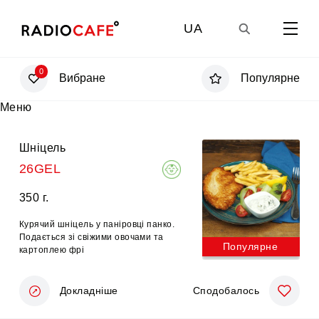
UA
0
Вибране
Популярне
GE
Меню
EN
Шніцель
26GEL
RU
350 г.
Курячий шніцель у паніровці панко.
Подається зі свіжими овочами та
Популярне
картоплею фрі
Докладніше
Сподобалось