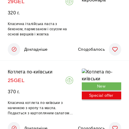
29GEL
320 г.
Класична італійська паста з
беконом, пармезаном і соусом на
основі вершків і жовтка
Докладніше
Сподобалось
Котлета по-київськи
25GEL
New
370 г.
Special offer
Класична котлета по-київськи з
начинкою з кропу та масла.
Подається з картопляним салатом,
хлібом на заквасці та свіжим
салатом.
Докладніше
Сподобалось