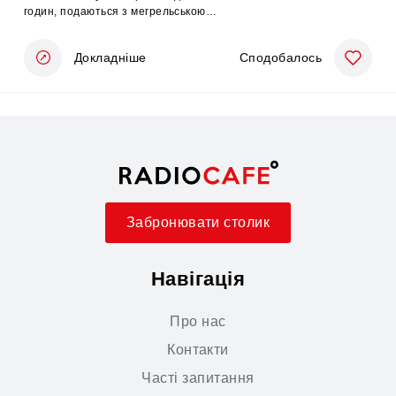
годин, подаються з мегрельською
аджикою, картоплею за фірмовим
рецептом та салатом із джонджолі.
Докладніше
Сподобалось
Забронювати столик
Навігація
Про нас
Контакти
Часті запитання