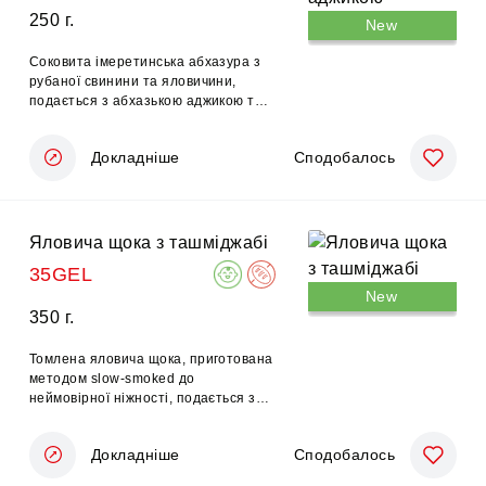
250 г.
New
Соковита імеретинська абхазура з
рубаної свинини та яловичини,
подається з абхазькою аджикою та
соусом дзадзикі.
Докладніше
Сподобалось
Яловича щока з ташміджабі
35GEL
New
350 г.
Томлена яловича щока, приготована
методом slow-smoked до
неймовірної ніжності, подається з
ніжним ташміджабі — традиційним
мегрельським картопляно-сирним
Докладніше
Сподобалось
пюре — та вишуканим винним
соусом деміглас.