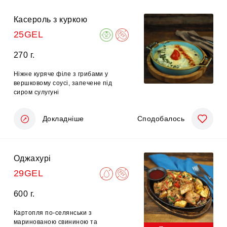
Касероль з куркою
25GEL
270 г.
Ніжне куряче філе з грибами у
вершковому соусі, запечене під
сиром сулугуні
Докладніше
Сподобалось
Оджахурі
29GEL
600 г.
Картопля по-селянськи з
маринованою свининою та