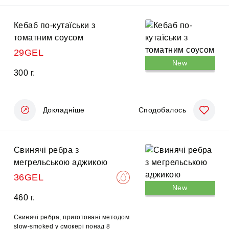
Кебаб по-кутаїськи з
томатним соусом
29GEL
New
300 г.
Докладніше
Сподобалось
Свинячі ребра з
мегрельською аджикою
36GEL
New
460 г.
Свинячі ребра, приготовані методом
slow-smoked у смокері понад 8