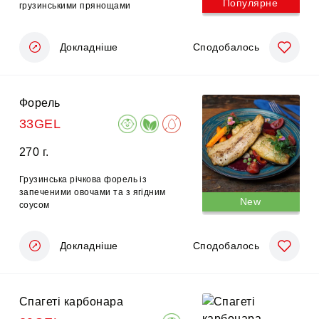
Популярне
грузинськими прянощами
Докладніше
Сподобалось
Форель
33GEL
270 г.
Грузинська річкова форель із
запеченими овочами та з ягідним
New
соусом
Докладніше
Сподобалось
Спагеті карбонара