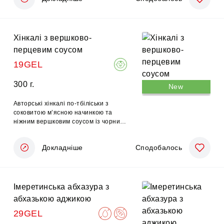
Хінкалі з вершково-
перцевим соусом
19GEL
300 г.
New
Авторські хінкалі по-тбіліськи з
соковитою м’ясною начинкою та
ніжним вершковим соусом із чорним
перцем.
Докладніше
Сподобалось
Імеретинська абхазура з
абхазькою аджикою
29GEL