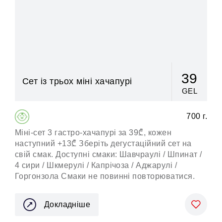
39
Сет із трьох міні хачапурі
GEL
700 г.
Міні-сет 3 гастро-хачапурі за 39₾, кожен
наступний +13₾ Зберіть дегустаційний сет на
свій смак. Доступні смаки: Шавчраулі / Шпинат /
4 сири / Шкмерулі / Капрічоза / Аджарулі /
Горгонзола Смаки не повинні повторюватися.
Докладніше