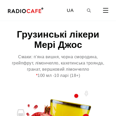
UA
GE
Грузинські лікери
З
Мері Джос
EN
Смаки: п'яна вишня, чорна смородина,
грейпфрут, лімончелло, кахетинська троянда,
RU
гранат, вершковий лімончелло
*
100 мл -10 ларі (18+)