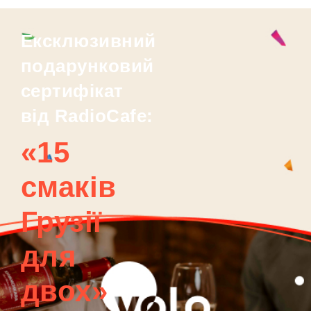
Ексклюзивний
подарунковий
сертифікат
від RadioCafe:
«15
смаків
Грузії
для
двох»