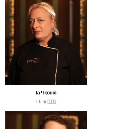
Іа Чконія
Шеф 🇬🇪