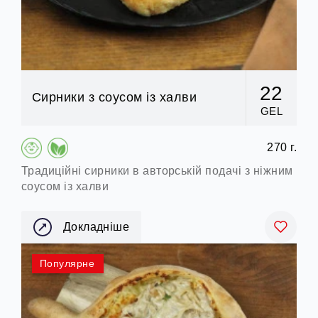
22
Сирники з соусом із халви
GEL
270 г.
Традиційні сирники в авторській подачі з ніжним
соусом із халви
Докладніше
Популярне