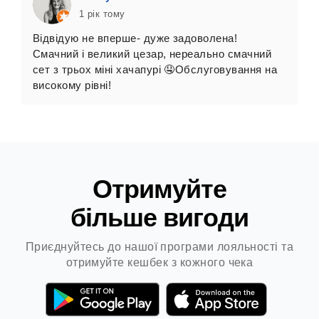
1 рік тому
Відвідую не вперше- дуже задоволена!
Н
Смачний і великий цезар, нереально смачний
а
сет з трьох міні хачапурі 🤤Обслуговування на
високому рівні!
Отримуйте
більше вигоди
Приєднуйтесь до нашої програми лояльності та
отримуйте кешбек з кожного чека