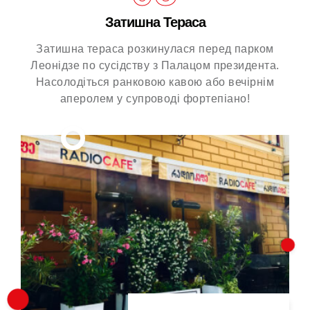
Затишна Тераса
Затишна тераса розкинулася перед парком
Леонідзе по сусідству з Палацом президента.
Насолодіться ранковою кавою або вечірнім
аперолем у супроводі фортепіано!