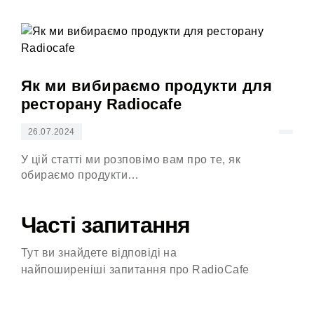
Ос
Як ми вибираємо продукти для
ресторану Radiocafe
26
26.07.2024
Тбі
дня
У цій статті ми розповімо вам про те, як
обираємо продукти…
Часті запитання
Тут ви знайдете відповіді на
найпоширеніші запитання про RadioCafe