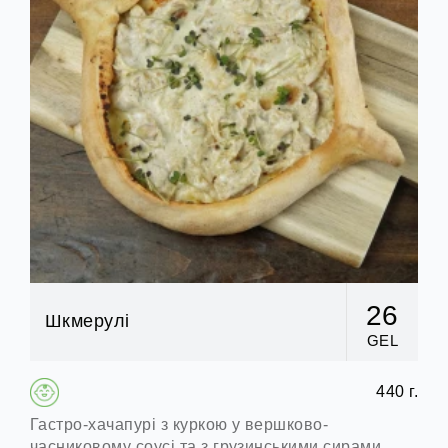
26
Шкмерулі
GEL
440 г.
Гастро-хачапурі з куркою у вершково-
часниковому соусі та з грузинськими сирами