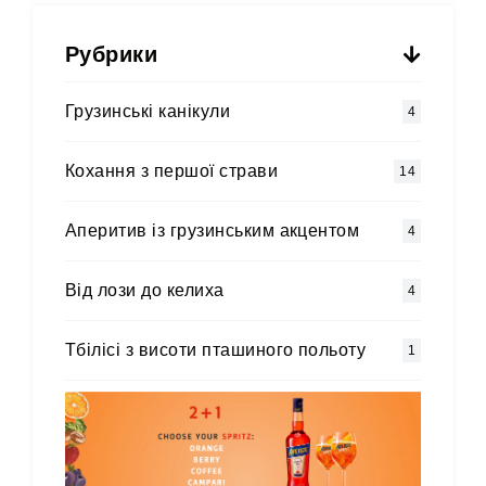
Рубрики
Грузинські канікули
4
Кохання з першої страви
14
Аперитив із грузинським акцентом
4
Від лози до келиха
4
Тбілісі з висоти пташиного польоту
1