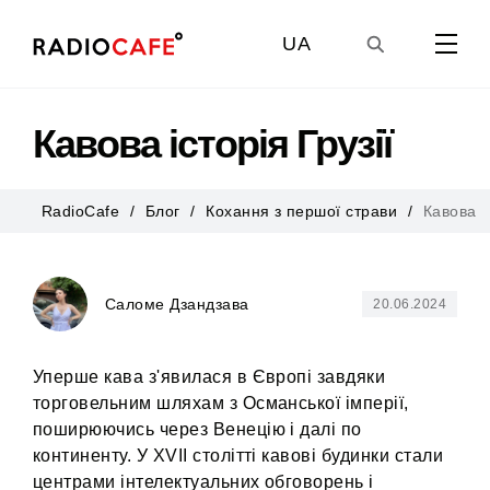
UA
GE
Кавова історія Грузії
EN
RadioCafe
Блог
Кохання з першої страви
Кавова іс
RU
Саломе Дзандзава
20.06.2024
Уперше кава з'явилася в Європі завдяки
торговельним шляхам з Османської імперії,
поширюючись через Венецію і далі по
континенту. У XVII столітті кавові будинки стали
центрами інтелектуальних обговорень і