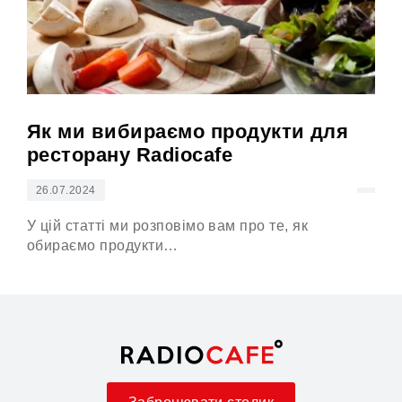
Як ми вибираємо продукти для
Ос
ресторану Radiocafe
26.07.2024
26
У цій статті ми розповімо вам про те, як
Тбі
обираємо продукти…
дня