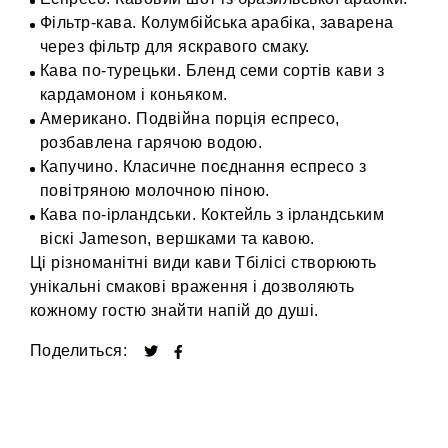
Фільтр-кава. Колумбійська арабіка, заварена
через фільтр для яскравого смаку.
Кава по-турецьки. Бленд семи сортів кави з
кардамоном і коньяком.
Американо. Подвійна порція еспресо,
розбавлена гарячою водою.
Капучино. Класичне поєднання еспресо з
повітряною молочною піною.
Кава по-ірландськи. Коктейль з ірландським
віскі Jameson, вершками та кавою.
Ці різноманітні види кави Тбілісі створюють
унікальні смакові враження і дозволяють
кожному гостю знайти напій до душі.
Поделиться: