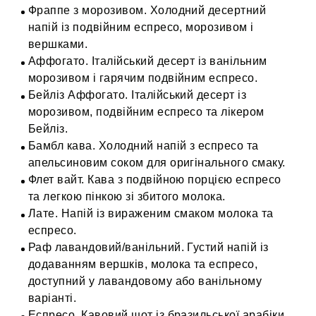
Фраппе з морозивом. Холодний десертний
напій із подвійним еспресо, морозивом і
вершками.
Аффогато. Італійський десерт із ванільним
морозивом і гарячим подвійним еспресо.
Бейліз Аффогато. Італійський десерт із
морозивом, подвійним еспресо та лікером
Бейліз.
Бамбл кава. Холодний напій з еспресо та
апельсиновим соком для оригінального смаку.
Флет вайт. Кава з подвійною порцією еспресо
та легкою пінкою зі збитого молока.
Лате. Напій із вираженим смаком молока та
еспресо.
Раф лавандовий/ванільний. Густий напій із
додаванням вершків, молока та еспресо,
доступний у лавандовому або ванільному
варіанті.
Еспресо. Кавовий шот із бразильської арабіки.