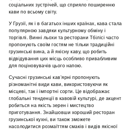
соціальних зустрічей, що сприяло поширенню
кави по всьому світу.
У Грузії, як і в багатьох інших країнах, кава стала
популярною завдяки культурному обміну і
торгівлі. Винні льохи та ресторани Тбілісі часто
пропонують своїм гостям не тільки традиційні
грузинські вина, а й якісну каву, що робить
відвідування цих місць особливо привабливим
для поціновувачів цього напою.
Сучасні грузинські кав'ярні пропонують
різноманітні види кави, використовуючи як
місцеві, так і імпортні сорти. Це відображає
глобальні тенденції в кавовій культурі, де акцент
робиться на якість зерен і мистецтво
приготування. Знайшовши хороший ресторан
грузинської кухні, ви також зможете
насолодитися розмаїттям смаків і видів якісної