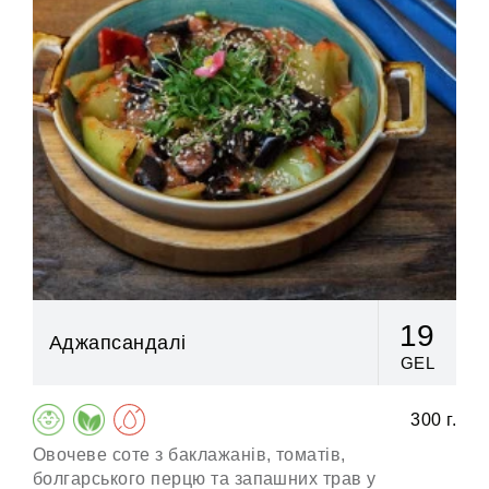
19
Аджапсандалі
GEL
300 г.
Овочеве соте з баклажанів, томатів,
Ка
болгарського перцю та запашних трав у
ци