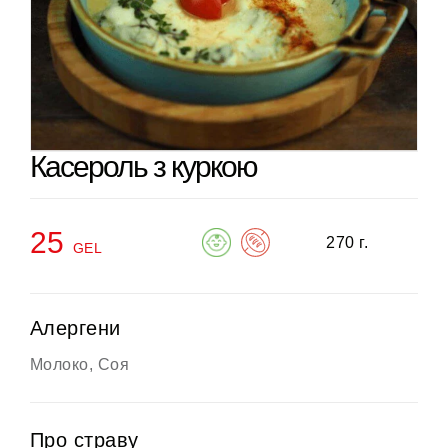
Касероль з куркою
25
270 г.
GEL
Алергени
Молоко, Соя
Про страву