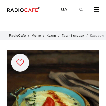
UA
GE
RadioCafe
Меню
Кухня
Гарячі страви
Касероль
EN
RU