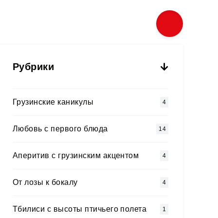
Рубрики
Грузинские каникулы
4
Любовь с первого блюда
14
Аперитив с грузинским акцентом
4
Oт лозы к бокалу
4
Тбилиси с высоты птичьего полета
1