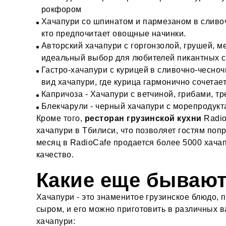
рокфором
Хачапури со шпинатом и пармезаном в сливоч
кто предпочитает овощные начинки.
Авторский хачапури с горгонзолой, грушей, 
идеальный выбор для любителей пикантных с
Гастро-хачапури с курицей в сливочно-чесно
вид хачапури, где курица гармонично сочетае
Капричоза - Хачапури с ветчиной, грибами, т
Блекчарули - черный хачапури с морепродукт
Кроме того,
ресторан грузинской кухни
Radio
хачапури в Тбилиси, что позволяет гостям по
месяц в RadioCafe продается более 5000 хачап
качество.
Какие еще бывают
Хачапури - это знаменитое грузинское блюдо,
сыром, и его можно приготовить в различных 
хачапури: