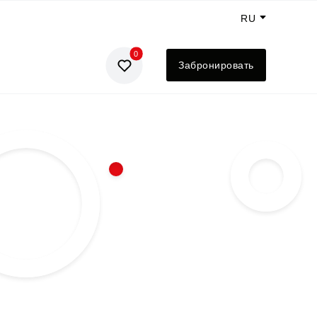
RU
0
GE
Забронировать
EN
UA