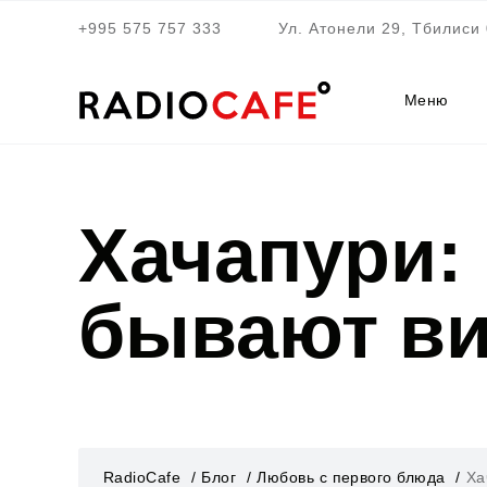
+995 575 757 333
Ул. Атонели 29, Тбилиси 
Меню
Хачапури: 
бывают в
RadioCafe
Блог
Любовь с первого блюда
Ха