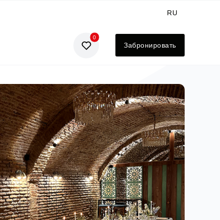
RU
0
GE
Забронировать
EN
UA