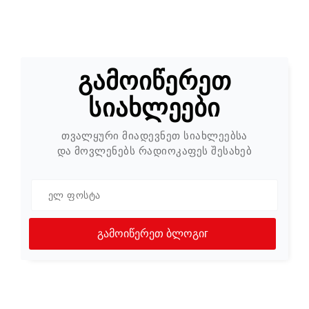
გამოიწერეთ
სიახლეები
თვალყური მიადევნეთ სიახლეებსა
და მოვლენებს რადიოკაფეს შესახებ
გამოიწერეთ ბლოგიг