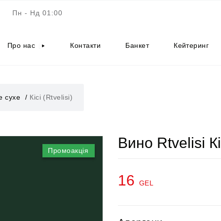
Пн - Нд 01:00
Про нас
Контакти
Банкет
Кейтеринг
е сухе
Кісі (Rtvelisi)
Вино Rtvelisi К
Промоакція
16
GEL