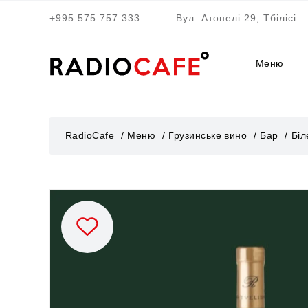
+995 575 757 333
Вул. Атонелі 29, Тбілісі
Меню
RadioCafe
Меню
Грузинське вино
Бар
Біл