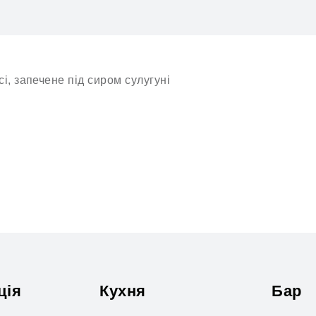
і, запечене під сиром сулугуні
ція
Кухня
Бар