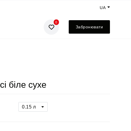
UA
0
GE
Забронювати
EN
RU
ісі біле сухе
0.15 л