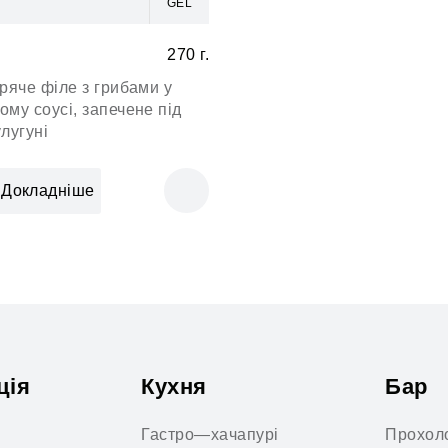
GEL
270 г.
ряче філе з грибами у
му соусі, запечене під
лугуні
Докладніше
ція
Кухня
Бар
Гастро—хачапурі
Прохоло