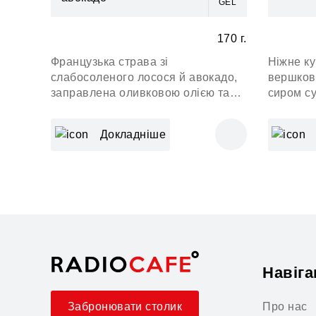
GEL
170 г.
Французька страва зі
Ніжне ку
слабосоленого лосося й авокадо,
вершково
заправлена оливковою олією та
сиром су
лимоном
Докладніше
Навіга
Про нас
Забронювати столик