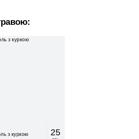
травою:
25
ль з куркою