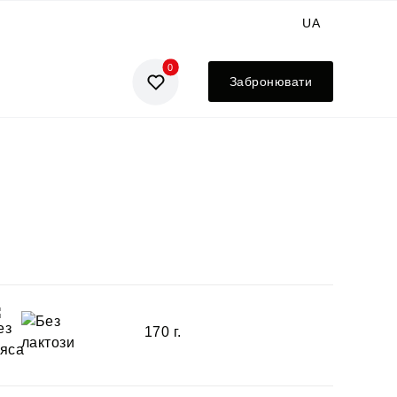
UA
0
GE
Забронювати
EN
RU
170 г.