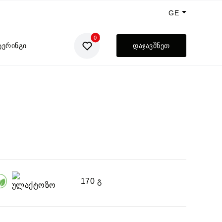
GE
0
EN
ტერინგი
დაჯავშნეთ
UA
RU
170 გ