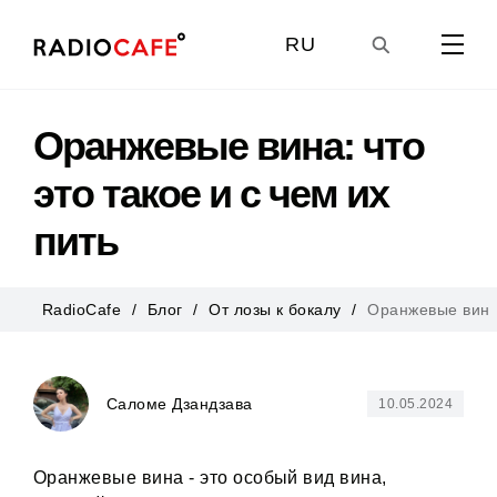
RU
GE
Оранжевые вина: что
это такое и с чем их
EN
пить
UA
RadioCafe
Блог
Oт лозы к бокалу
Оранжевые вина:
Саломе Дзандзава
10.05.2024
Оранжевые вина - это особый вид вина,