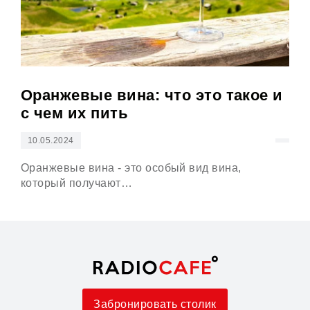
Оранжевые вина: что это такое и
Гр
с чем их пить
ме
10.05.2024
18
Оранжевые вина - это особый вид вина,
Гру
который получают…
зан
Забронировать столик