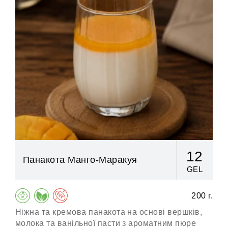
12
Панакота Манго-Маракуя
GEL
200 г.
Ніжна та кремова панакота на основі вершків,
То
молока та ванільної пасти з ароматним пюре
ло