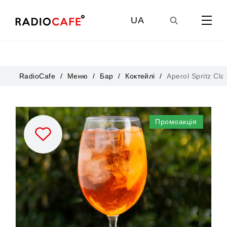
UA
GE
RadioCafe
Меню
Бар
Коктейлі
Aperol Spritz Cla
EN
Промоакція
RU