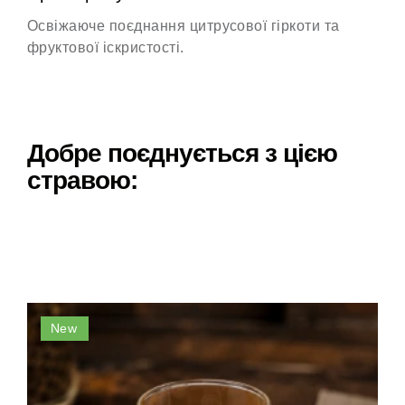
Освіжаюче поєднання цитрусової гіркоти та
фруктової іскристості.
Добре поєднується з цією
стравою:
New