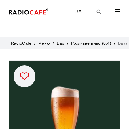
UA
GE
RadioCafe
Меню
Бар
Розливне пиво (0,4)
Bavar
EN
RU