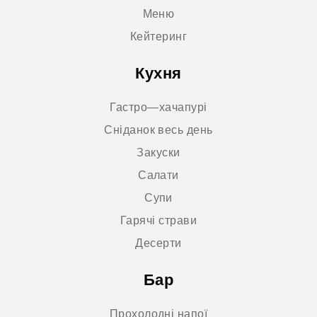
Меню
Кейтеринг
Кухня
Гастро—хачапурі
Сніданок весь день
Закуски
Салати
Супи
Гарячі страви
Десерти
Бар
Прохолодні напої