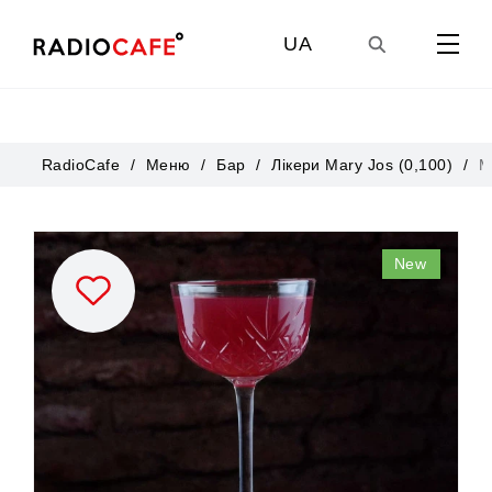
UA
GE
RadioCafe
Меню
Бар
Лікери Mary Jos (0,100)
М
EN
New
RU