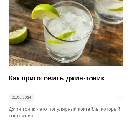
Как приготовить джин-тоник
Ко
21.06.2024
21
Джин тоник - это популярный коктейль, который
Апе
состоит из…
кок