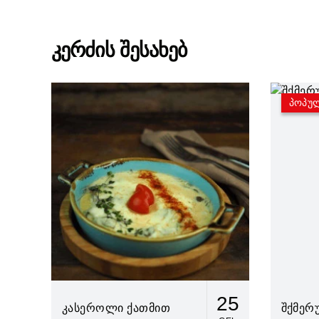
კერძის შესახებ
პოპუ
25
კასეროლი ქათმით
შქმერ