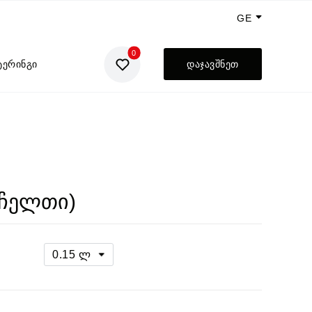
GE
0
EN
ტერინგი
დაჯავშნეთ
UA
RU
(ჩელთი)
0.15 ლ