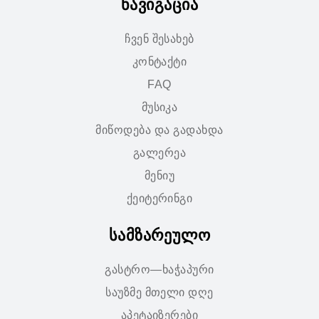
ნავიგაცია
ჩვენ შესახებ
კონტაქტი
FAQ
მუსიკა
მიწოდება და გადახდა
გალერეა
მენიუ
ქეიტერინგი
სამზარეულო
გასტრო—ხაჭაპური
საუზმე მთელი დღე
აპეტაიზერები