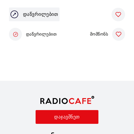
მშ
ფრ
დაწვრილებით
დაწვრილებით
მომწონს
დაჯავშნეთ