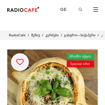
GE
EN
RadioCafe
მენიუ
კერძები
გასტრო—ხაჭაპური
კა
UA
პრომო აქცია
RU
Special offer