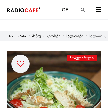
GE
EN
RadioCafe
მენიუ
კერძები
სალათები
სალათი ცე
UA
პოპულარული
RU