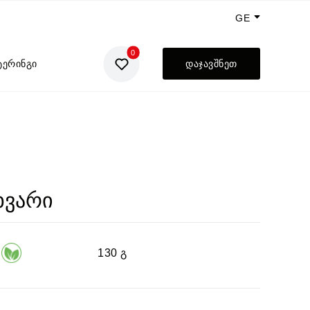
GE
0
EN
ტერინგი
დაჯავშნეთ
UA
RU
ხვარი
130 გ