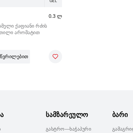
GEL
0.3 ლ
ასმელი ქაფიანი რძის
ეთილი არომატით
წვრილებით
ია
სამზარეულო
ბარი
ბ
გასტრო—ხაჭაპური
გამაგრ