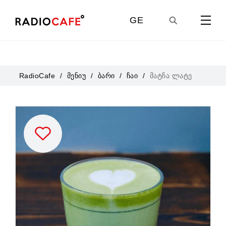
GE
EN
RadioCafe
მენიუ
ბარი
ჩაი
მატჩა ლატე
UA
RU