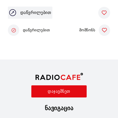
დაწვრილებით
დაწვრილებით
მომწონს
დაჯავშნეთ
ნავიგაცია