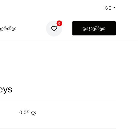
GE
0
EN
ტერინგი
დაჯავშნეთ
UA
RU
eys
0.05 ლ