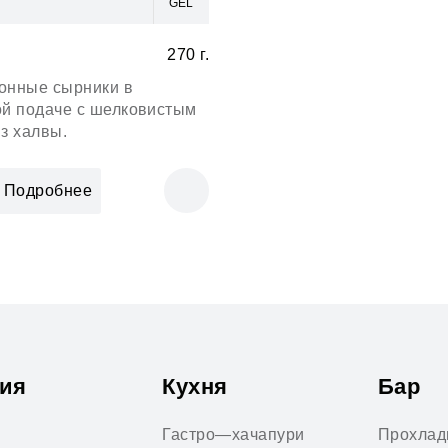
GEL
270 г.
онные сырники в
ой подаче с шелковистым
з халвы.
Подробнее
ия
Кухня
Бар
Гастро—хачапури
Прохлад