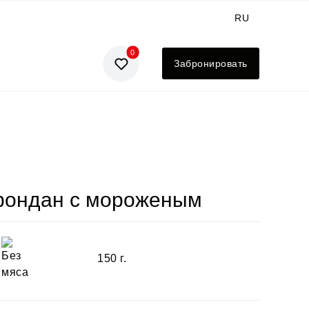
RU
0
GE
Забронировать
EN
UA
ондан с мороженым
150 г.