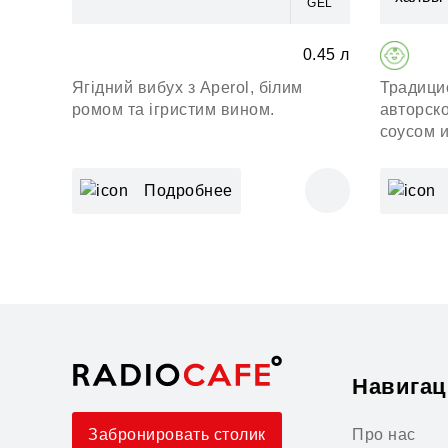
GEL
0.45 л
Ягідний вибух з Aperol, білим
Традици
ромом та ігристим вином.
авторск
соусом и
Подробнее
Навигац
Про нас
Забронировать столик