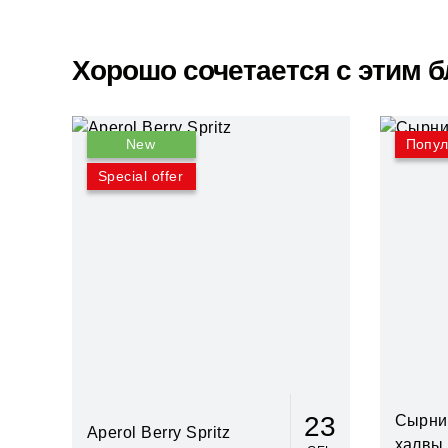
Хорошо сочетается с этим 
New
Попу
Special offer
23
Сырник
Aperol Berry Spritz
халвы