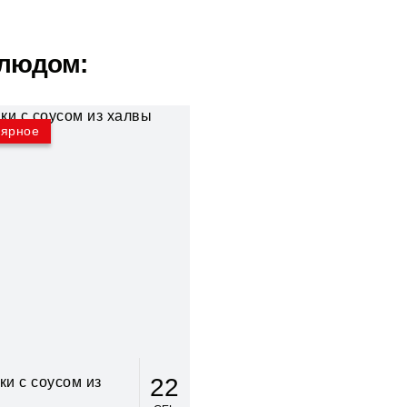
блюдом:
лярное
22
и с соусом из