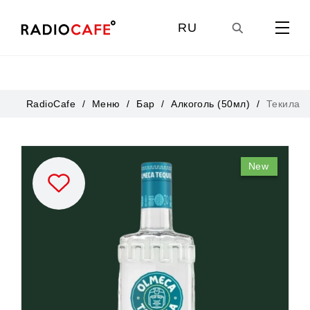
RU
GE
RadioCafe
Меню
Бар
Алкоголь (50мл)
Текила
EN
New
UA